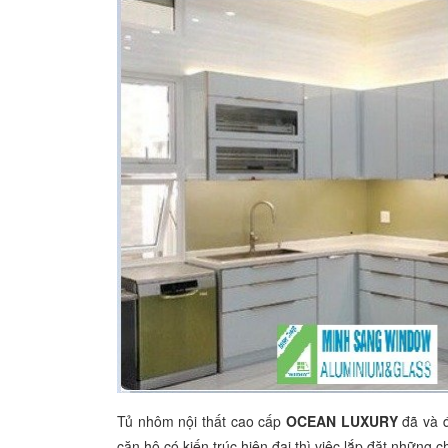
Tủ nhôm nội thất cao cấp
OCEAN LUXURY
đã và đ
căn hộ có kiến trúc hiện đại thì việc lắp đặt những ch