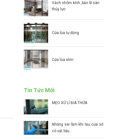
vách nhôm kính ,bản lề sàn
thủy lực
cửa lùa tự động
cửa lùa slim
Tin Tức Mới
MẸO XỬ LÍ BIA THỪA
Những sai lầm khi lau cửa sổ
có vật liệu...