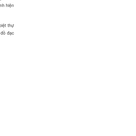
nh hiện
iệt thự
à đồ đạc