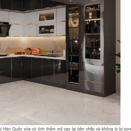
 Hàn Quốc vừa có tính thẩm mỹ cao lại bền chắc và không lo bị con