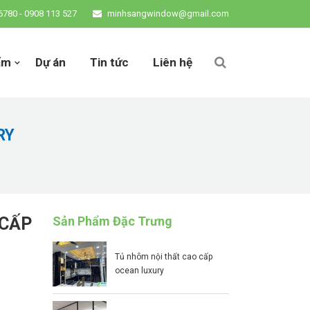
6780 - 0908 113 527
minhsangwindow@gmail.com
ẩm
Dự án
Tin tức
Liên hệ
RY
CẤP
Sản Phẩm Đặc Trưng
tủ nhôm nội thất cao cấp
ocean luxury