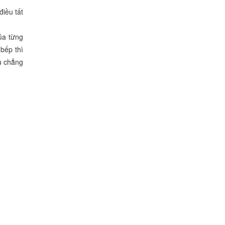
iều tất
ủa từng
bếp thì
u chẳng